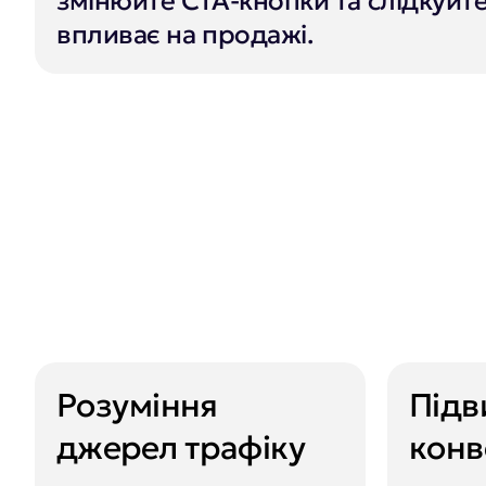
змінюйте CTA-кнопки та слідкуйте 
впливає на продажі.
Розуміння
Під
джерел трафіку
конв