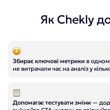
Як Chekly д
Збирає ключові метрики
в одному
не витрачали час на аналіз у кільк
Допомагає тестувати зміни
— дода