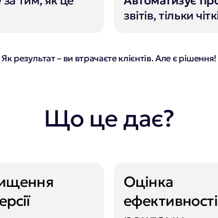
за тим, як це
Автоматизує про
звітів, тільки чі
Як результат – ви втрачаєте клієнтів. Але є рішення!
Що це дає?
вищення
Оцінка
ерсії
ефективності