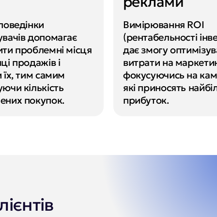
реклами
поведінки 
Вимірювання ROI 
вачів допомагає 
(рентабельності інве
ти проблемні місця 
дає змогу оптимізув
ці продажів і 
витрати на маркетинг
 їх, тим самим 
фокусуючись на камп
ючи кількість 
які приносять найбі
ених покупок.
прибуток.
лієнтів