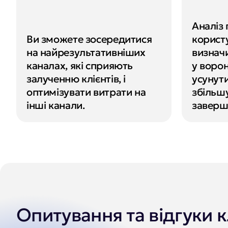
Аналіз 
Ви зможете зосередитися 
користу
на найрезультативніших 
визначи
каналах, які сприяють 
у ворон
залученню клієнтів, і 
усунути
оптимізувати витрати на 
збільшу
інші канали.
заверш
Опитування та відгуки к