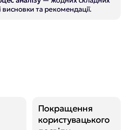
цес аналізу
— жодних складних
ткі висновки та рекомендації.
Покращення
користувацького