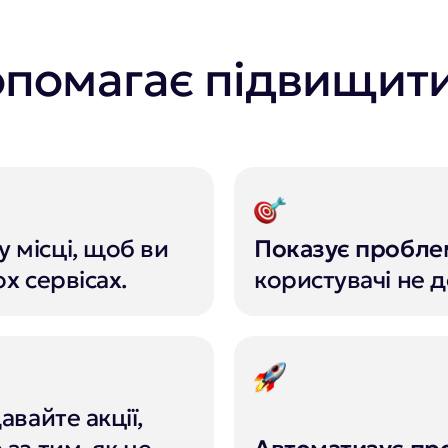
опомагає підвищит
 місці, щоб ви
Показує пробле
ох сервісах.
користувачі не 
вайте акції,