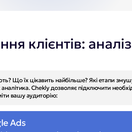
ння клієнтів: аналі
ть? Що їх цікавить найбільше? Які етапи змушу
 аналітика. Chekly дозволяє підключити необхід
міти вашу аудиторію:
le Ads