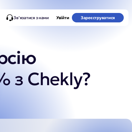
Зв’язатися з нами
Увійти
Зареєструватися
рсію
%
 з Chekly?