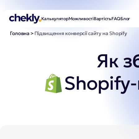
Калькулятор
Можливості
Вартість
FAQ
Блог
Головна
>
Підвищення конверсії сайту на Shopify
Як 
з
Shopify