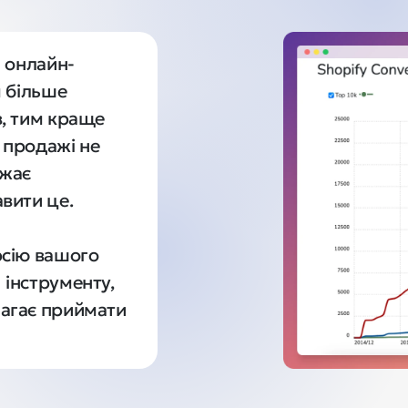
й онлайн-
 більше 
, тим краще 
продажі не 
жає 
ити це. 

сію вашого 
інструменту, 
агає приймати 