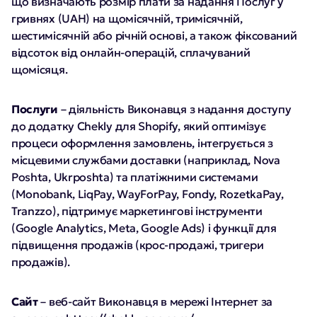
що визначають розмір плати за надання Послуг у
гривнях (UAH) на щомісячній, тримісячній,
шестимісячній або річній основі, а також фіксований
відсоток від онлайн-операцій, сплачуваний
щомісяця.
Послуги
– діяльність Виконавця з надання доступу
до додатку Chekly для Shopify, який оптимізує
процеси оформлення замовлень, інтегрується з
місцевими службами доставки (наприклад, Nova
Poshta, Ukrposhta) та платіжними системами
(Monobank, LiqPay, WayForPay, Fondy, RozetkaPay,
Tranzzo), підтримує маркетингові інструменти
(Google Analytics, Meta, Google Ads) і функції для
підвищення продажів (крос-продажі, тригери
продажів).
Сайт
– веб-сайт Виконавця в мережі Інтернет за