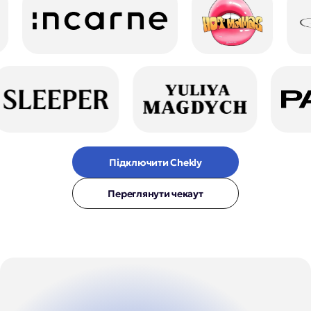
Підключити Chekly
Переглянути чекаут