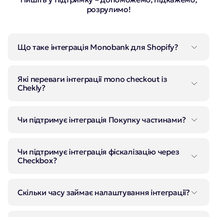
розрулимо!
Що таке інтеграція Monobank для Shopify?
Це можливість приймати платежі через
Які переваги інтеграції mono checkout із
Monobank безпосередньо у вашому Shopify-
Chekly?
магазині.
Автоматизація процесів, швидке зарахування
Чи підтримує інтеграція Покупку частинами?
коштів, підтримка Apple Pay та Google Pay.
Так, наша інтеграція підтримує "Покупку
Чи підтримує інтеграція фіскалізацію через
частинами", що дозволяє вашим клієнтам
Checkbox?
оплачувати замовлення частинами без зайвих
фінансових навантажень. Це підвищує
Так, можна налаштувати автоматичну
Скільки часу займає налаштування інтеграції?
конверсію та збільшує середній чек!
фіскалізацію платежів.
Процес займає всього кілька хвилин.