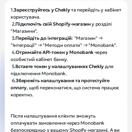
1.
Зареєструйтесь у Chekly
 та перейдіть у кабінет 
користувача.
 2.
Підключіть свій Shopify-магазин
 у розділі 
"Магазини".
 3.
Перейдіть до інтеграцій
: "Магазин" → 
"Інтеграції" → "Методи оплати" → "Monobank".
 4.
Отримайте API-токен у Monobank
 через 
особистий кабінет банку.
 5.
Вставте токен у налаштуваннях Chekly
 для 
підключення Monobank.
 6.
Збережіть налаштування та протестуйте 
оплату
, щоб переконатися, що система працює 
коректно.
Після налаштування клієнти зможуть 
оплачувати замовлення через Monobank 
безпосередньо у вашому Shopify-магазині. А ви 