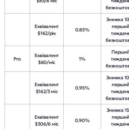
$85/6 міс
тижден
безкошто
Знижка 1
Еквівалент
перши
0.85%
$162/рік
тижден
безкошто
Перши
Еквівалент
Pro
1%
тижден
$60/міс
безкошто
Знижка 1
Еквівалент
перши
0.95%
$162/3 міс
тижден
безкошто
Знижка 1
Еквівалент
перши
0.90%
$306/6 міс
тижден