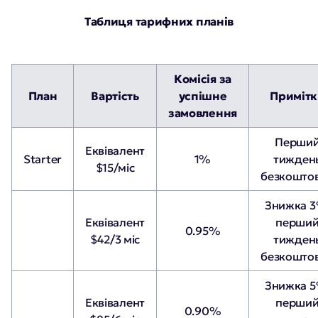
Таблиця тарифних планів
Комісія за
План
Вартість
успішне
Приміт
замовлення
Перши
Еквівалент
Starter
1%
тижден
$15/міс
безкошто
Знижка 3
Еквівалент
перши
0.95%
$42/3 міс
тижден
безкошто
Знижка 5
Еквівалент
перши
0.90%