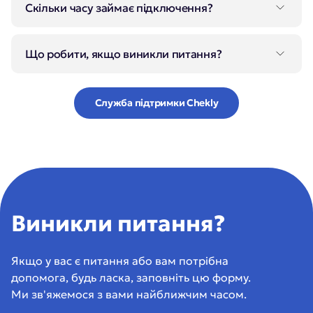
EasyPay пропонує
індивідуальні тарифні
Скільки часу займає підключення?
завершити процедуру ідентифікації в EasyPay.
умови
.
Після отримання
ServiceKey
,
PartnerKey
та
Що робити, якщо виникли питання?
SecretKey
налаштування інтеграції в Chekly
займає лише кілька хвилин.
Якщо під час підключення виникли труднощі,
зверніться до команди підтримки Chekly. Ми
Служба підтримки Chekly
допоможемо налаштувати інтеграцію та
перевірити її роботу.
Виникли питання?
Якщо у вас є питання або вам потрібна 
допомога, будь ласка, заповніть цю форму. 
Ми зв'яжемося з вами найближчим часом.