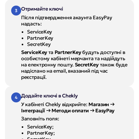
Отримайте ключі
3
Після підтвердження акаунта EasyPay 
надасть:
ServiceKey
PartnerKey
SecretKey
ServiceKey
 та 
PartnerKey
 будуть доступні в 
особистому кабінеті мерчанта та надійдуть 
на електронну пошту. 
SecretKey
 також буде 
надіслано на email, вказаний під час 
реєстрації.
Додайте ключі в Chekly
4
У кабінеті Chekly відкрийте:
Магазин → 
Інтеграції → Методи оплати → EasyPay
Заповніть поля:
ServiceKey;
PartnerKey;
SecretKey.